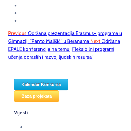
Previous
Održana prezentacija Erasmus+ programa u
Gimnaziji “Panto Mališić” u Beranama
Next
Održana
EPALE konferencija na temu „Fleksibilni programi
učenja odraslih i razvoj ljudskih resursa“
Kalendar Konkursa
Baza projekata
Vijesti
Održana panel diskusija Ready for EU? i HERE