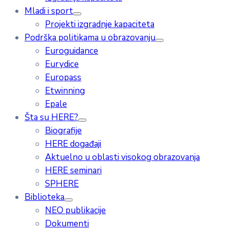
Mladi i sport
Projekti izgradnje kapaciteta
Podrška politikama u obrazovanju
Euroguidance
Eurydice
Europass
Etwinning
Epale
Šta su HERE?
Biografije
HERE događaji
Aktuelno u oblasti visokog obrazovanja
HERE seminari
SPHERE
Biblioteka
NEO publikacije
Dokumenti