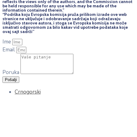
reflects the views only of the authors, and the Commission cannot
be held responsi­ble for any use which may be made of the
information contained therein."
“Podrška koju Evropska komisija pruža prilikom izrade ove web
stranice ne uključuje i odobravanje sadržaja koji odražavaju
isključivo stavove autora, i stoga se Evropska komisija ne može
smatrati odgovornom za bilo kakav vid upotrebe podataka koje
ovaj sajt sadrži”
Ime
Email
Poruka
Pošalji
Crnogorski