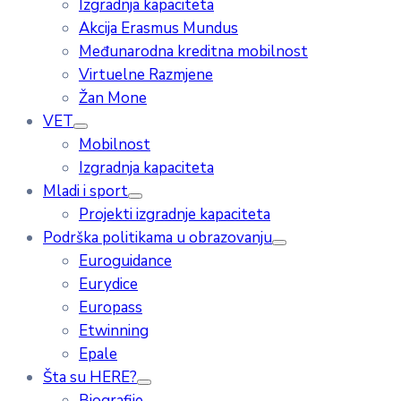
Izgradnja kapaciteta
Akcija Erasmus Mundus
Međunarodna kreditna mobilnost
Virtuelne Razmjene
Žan Mone
VET
Mobilnost
Izgradnja kapaciteta
Mladi i sport
Projekti izgradnje kapaciteta
Podrška politikama u obrazovanju
Euroguidance
Eurydice
Europass
Etwinning
Epale
Šta su HERE?
Biografije