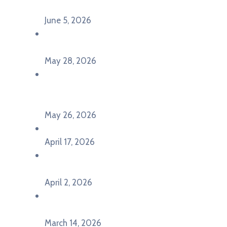
seminar Future Classroom
June 5, 2026
Poziv za učešće na panel diskusiji i HERE
seminaru Future Classroom
May 28, 2026
U Pljevljima održan događaj „Crna Gora slavi
Evropu – Evropska budućnost mladih u
Pljevljima”
May 26, 2026
U Ljubljani održan događaj „TCA VET Connect“
April 17, 2026
Održan događaj pod nazivom „EU&U” na
Ekonomskom fakultetu Univerziteta Crne Gore
April 2, 2026
U Herceg Novom održan info dan „EU prilike za
mlade“
March 14, 2026