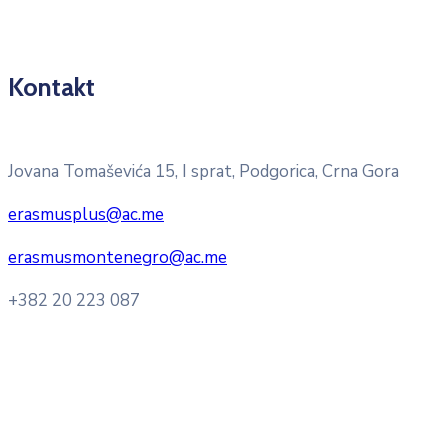
Kontakt
Pitajte nacionalnu Erasmus + kancelariju
Jovana Tomaševića 15, I sprat, Podgorica, Crna Gora
erasmusplus@ac.me
erasmusmontenegro@ac.me
+382 20 223 087
Radno vrijeme: Ponedjeljak – Petak 8:00 – 16:00h
Konsultacije sa studentima: Ponedjeljak, srijeda i petak
10:00h -12:00h