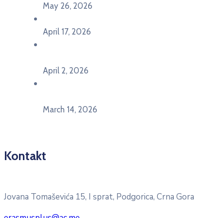
May 26, 2026
U Ljubljani održan događaj „TCA VET Connect“
April 17, 2026
Održan događaj pod nazivom „EU&U” na
Ekonomskom fakultetu Univerziteta Crne Gore
April 2, 2026
U Herceg Novom održan info dan „EU prilike za
mlade“
March 14, 2026
Kontakt
Pitajte nacionalnu Erasmus + kancelariju
Jovana Tomaševića 15, I sprat, Podgorica, Crna Gora
erasmusplus@ac.me