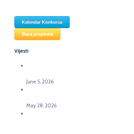
Kalendar Konkursa
Baza projekata
Vijesti
Održana panel diskusija Ready for EU? i HERE
seminar Future Classroom
June 5, 2026
Poziv za učešće na panel diskusiji i HERE
seminaru Future Classroom
May 28, 2026
U Pljevljima održan događaj „Crna Gora slavi
Evropu – Evropska budućnost mladih u
Pljevljima”