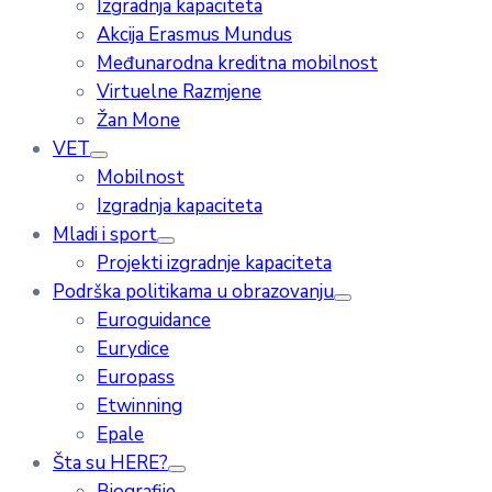
Izgradnja kapaciteta
Akcija Erasmus Mundus
Međunarodna kreditna mobilnost
Virtuelne Razmjene
Žan Mone
VET
Mobilnost
Izgradnja kapaciteta
Mladi i sport
Projekti izgradnje kapaciteta
Podrška politikama u obrazovanju
Euroguidance
Eurydice
Europass
Etwinning
Epale
Šta su HERE?
Biografije