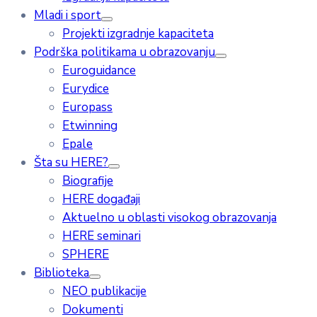
Mladi i sport
Projekti izgradnje kapaciteta
Podrška politikama u obrazovanju
Euroguidance
Eurydice
Europass
Etwinning
Epale
Šta su HERE?
Biografije
HERE događaji
Aktuelno u oblasti visokog obrazovanja
HERE seminari
SPHERE
Biblioteka
NEO publikacije
Dokumenti