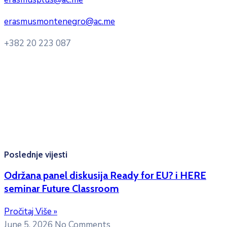
erasmusmontenegro@ac.me
+382 20 223 087
Radno vrijeme: Ponedjeljak – Petak 8:00 – 16:00h
Konsultacije sa studentima: Ponedjeljak, srijeda i petak
10:00h -12:00h
Kontakt mejl za pitanja
studenata:
erasmusmobility@ac.me
Poslednje vijesti
Održana panel diskusija Ready for EU? i HERE
seminar Future Classroom
Pročitaj Više »
June 5, 2026
No Comments