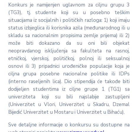
Konkurs je namijenjen uglavnom za ciljnu grupu 3
(TG3), tj. studente koji su u posebno teškim
situacijama iz socijalnih i političkih razloga: 1) koji imaju
status izbjeglica ili korisnika azila (međunarodnog ili u
skladu sa nacionalnim propisima zemlje prijema) ili 2)
može biti dokazano da su oni bili objekat
neopravdanog isključenja sa fakulteta na rasnoj,
etničkoj, vjerskoj, političkoj, polnoj ili seksualnoj
osnovi ili 3) pripadnici urođeničke populacije koja je
ciljna grupa posebne nacionalne politike ili IDPs
(interno raseljenih lica). Dio stipendija će takođe biti
dodijeljen studentima iz ciljne grupe 1 (TG1) sa
univerziteta koji su bili najslabije zastupljeni
(Univerzitet u Vlori, Univerzitet u Skadru, Dzemal
Bijedić Univerzitet u Mostaru i Univerzitet u Bihaću).
Sve detaljne informacije o konkursu su dostupne na