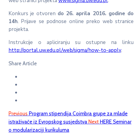
web stranici projekta
www.sigma.uw.edu.pl
.
Konkurs je otvoren
do 26. aprila 2016. godine do
14h
. Prijave se podnose online preko web stranice
projekta.
Instrukcije o apliciranju su ostupne na linku
http://portal.uw.edu.pl/web/sigma/how-to-apply
.
Share Article
Previous
Program stipendija Coimbra grupe za mlade
istraživače iz Evropskog susjedstva
Next
HERE Seminar
o modularizaciji kurikuluma