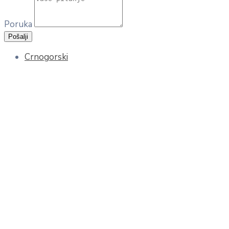
Poruka
Pošalji
Crnogorski