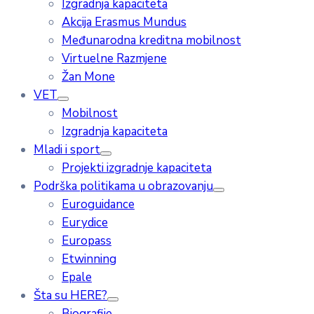
Izgradnja kapaciteta
Akcija Erasmus Mundus
Međunarodna kreditna mobilnost
Virtuelne Razmjene
Žan Mone
VET
Mobilnost
Izgradnja kapaciteta
Mladi i sport
Projekti izgradnje kapaciteta
Podrška politikama u obrazovanju
Euroguidance
Eurydice
Europass
Etwinning
Epale
Šta su HERE?
Biografije