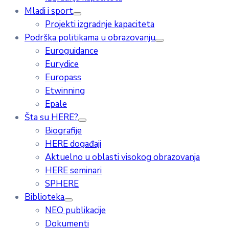
Mladi i sport
Projekti izgradnje kapaciteta
Podrška politikama u obrazovanju
Euroguidance
Eurydice
Europass
Etwinning
Epale
Šta su HERE?
Biografije
HERE događaji
Aktuelno u oblasti visokog obrazovanja
HERE seminari
SPHERE
Biblioteka
NEO publikacije
Dokumenti