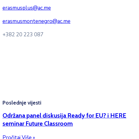
erasmusplus@ac.me
erasmusmontenegro@ac.me
+382 20 223 087
Radno vrijeme: Ponedjeljak – Petak 8:00 – 16:00h
Konsultacije sa studentima: Ponedjeljak, srijeda i petak
10:00h -12:00h
Kontakt mejl za pitanja
studenata:
erasmusmobility@ac.me
Poslednje vijesti
Održana panel diskusija Ready for EU? i HERE
seminar Future Classroom
Pročitaj Više »