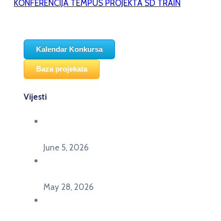
KONFERENCIJA TEMPUS PROJEKTA SD TRAIN
Kalendar Konkursa
Baza projekata
Vijesti
Održana panel diskusija Ready for EU? i HERE
seminar Future Classroom
June 5, 2026
Poziv za učešće na panel diskusiji i HERE
seminaru Future Classroom
May 28, 2026
U Pljevljima održan događaj „Crna Gora slavi
Evropu – Evropska budućnost mladih u