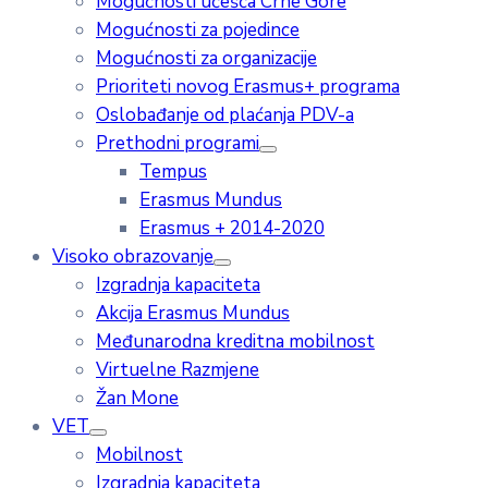
Mogućnosti učešća Crne Gore
Mogućnosti za pojedince
Mogućnosti za organizacije
Prioriteti novog Erasmus+ programa
Oslobađanje od plaćanja PDV-a
Prethodni programi
Tempus
Erasmus Mundus
Erasmus + 2014-2020
Visoko obrazovanje
Izgradnja kapaciteta
Akcija Erasmus Mundus
Međunarodna kreditna mobilnost
Virtuelne Razmjene
Žan Mone
VET
Mobilnost
Izgradnja kapaciteta