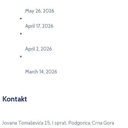
Pljevljima”
May 26, 2026
U Ljubljani održan događaj „TCA VET Connect“
April 17, 2026
Održan događaj pod nazivom „EU&U” na
Ekonomskom fakultetu Univerziteta Crne Gore
April 2, 2026
U Herceg Novom održan info dan „EU prilike za
mlade“
March 14, 2026
Kontakt
Pitajte nacionalnu Erasmus + kancelariju
Jovana Tomaševića 15, I sprat, Podgorica, Crna Gora