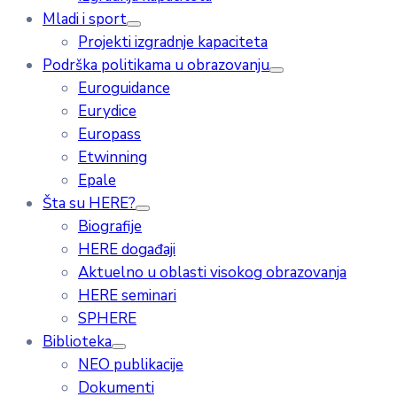
Mladi i sport
Projekti izgradnje kapaciteta
Podrška politikama u obrazovanju
Euroguidance
Eurydice
Europass
Etwinning
Epale
Šta su HERE?
Biografije
HERE događaji
Aktuelno u oblasti visokog obrazovanja
HERE seminari
SPHERE
Biblioteka
NEO publikacije
Dokumenti