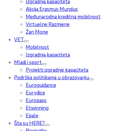
Izgradnja kapaciteta
Akcija Erasmus Mundus
Međunarodna kreditna mobilnost
Virtuelne Razmjene
Žan Mone
VET
Mobilnost
Izgradnja kapaciteta
Mladi i sport
Projekti izgradnje kapaciteta
Podrška politikama u obrazovanju
Euroguidance
Eurydice
Europass
Etwinning
Epale
Šta su HERE?
Biografije