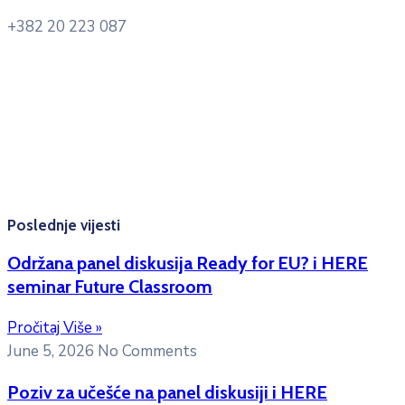
+382 20 223 087
Radno vrijeme: Ponedjeljak – Petak 8:00 – 16:00h
Konsultacije sa studentima: Ponedjeljak, srijeda i petak
10:00h -12:00h
Kontakt mejl za pitanja
studenata:
erasmusmobility@ac.me
Poslednje vijesti
Održana panel diskusija Ready for EU? i HERE
seminar Future Classroom
Pročitaj Više »
June 5, 2026
No Comments
Poziv za učešće na panel diskusiji i HERE