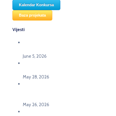
Kalendar Konkursa
Baza projekata
Vijesti
Održana panel diskusija Ready for EU? i HERE
seminar Future Classroom
June 5, 2026
Poziv za učešće na panel diskusiji i HERE
seminaru Future Classroom
May 28, 2026
U Pljevljima održan događaj „Crna Gora slavi
Evropu – Evropska budućnost mladih u
Pljevljima”
May 26, 2026
U Ljubljani održan događaj „TCA VET Connect“