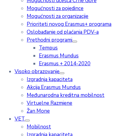
Mogućnosti učešća Crne Gore
Mogućnosti za pojedince
Mogućnosti za organizacije
Prioriteti novog Erasmus+ programa
Oslobađanje od plaćanja PDV-a
Prethodni programi
Tempus
Erasmus Mundus
Erasmus + 2014-2020
Visoko obrazovanje
Izgradnja kapaciteta
Akcija Erasmus Mundus
Međunarodna kreditna mobilnost
Virtuelne Razmjene
Žan Mone
VET
Mobilnost
Izgradnja kapaciteta