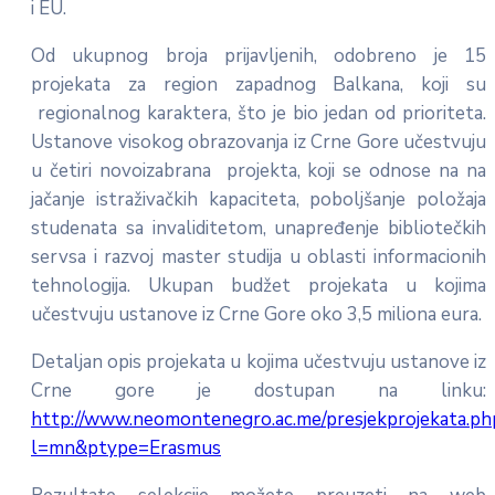
i EU.
Od ukupnog broja prijavljenih, odobreno je 15
projekata za region zapadnog Balkana, koji su
regionalnog karaktera, što je bio jedan od prioriteta.
Ustanove visokog obrazovanja iz Crne Gore učestvuju
u četiri novoizabrana projekta, koji se odnose na na
jačanje istraživačkih kapaciteta, poboljšanje položaja
studenata sa invaliditetom, unapređenje bibliotečkih
servsa i razvoj master studija u oblasti informacionih
tehnologija. Ukupan budžet projekata u kojima
učestvuju ustanove iz Crne Gore oko 3,5 miliona eura.
Detaljan opis projekata u kojima učestvuju ustanove iz
Crne gore je dostupan na linku:
http://www.neomontenegro.ac.me/presjekprojekata.ph
l=mn&ptype=Erasmus