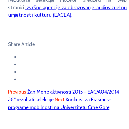
Rezultate selekcije možete preuzeti na web
stranici
Izvršne agencije za obrazovanje, audiovizuelnu
umjetnost i kulturu (EACEA).
Share Article
Previous
Žan Mone aktivnosti 2015 – EAC/A04/2014
â€“ rezultati selekcije
Next
Konkursi za Erasmus+
programe mobilnosti na Univerzitetu Crne Gore