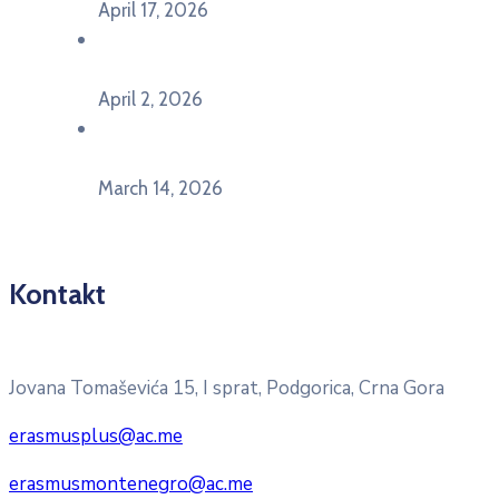
April 17, 2026
Održan događaj pod nazivom „EU&U” na
Ekonomskom fakultetu Univerziteta Crne Gore
April 2, 2026
U Herceg Novom održan info dan „EU prilike za
mlade“
March 14, 2026
Kontakt
Pitajte nacionalnu Erasmus + kancelariju
Jovana Tomaševića 15, I sprat, Podgorica, Crna Gora
erasmusplus@ac.me
erasmusmontenegro@ac.me