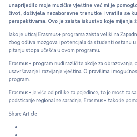
unaprijedilo moje muzičke vještine već mi je pomoglo 
život, doživjela nezaboravne trenutke i vratila se 
perspektivama. Ovo je zaista iskustvo koje mijenja ži
Iako je uticaj Erasmus+ programa zaista veliki na Zapa
zbog odliva mozgova i potencijala da studenti ostanu u
pitanju stopa učešća u ovom programu.
Erasmus+ program nudi različite akcije za obrazovanje,
usavršavanje i razvijanje vještina. O pravilima i moguć
program.
Erasmus+ je više od prilike za pojedince, to je most za
podsticanje regionalne saradnje, Erasmus+ takođe pomaž
Share Article