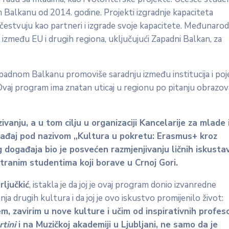
Balkanu od 2014. godine. Projekti izgradnje kapaciteta
stvuju kao partneri i izgrade svoje kapacitete. Međunaro
među EU i drugih regiona, uključujući Zapadni Balkan, za
adnom Balkanu promoviše saradnju između institucija i poj
vaj program ima znatan uticaj u regionu po pitanju obrazov
vanju, a u tom cilju u organizaciji Kancelarije za mlade 
gađaj pod nazivom „Kultura u pokretu: Erasmus+ kroz
događaja bio je posvećen razmjenjivanju ličnih iskusta
tranim studentima koji borave u Crnoj Gori.
ljučkić
, istakla je da joj je ovaj program donio izvanredne
a drugih kultura i da joj je ovo iskustvo promijenilo život:
m, zavirim u nove kulture i učim od inspirativnih profes
tini
i na Muzičkoj akademiji u Ljubljani, ne samo da je