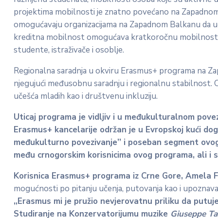
projektima mobilnosti je znatno povećano na Zapadnom 
omogućavaju organizacijama na Zapadnom Balkanu da uče
kreditna mobilnost omogućava kratkoročnu mobilnost iz
studente, istraživače i osoblje.
Regionalna saradnja u okviru Erasmus+ programa na Zap
njegujući međusobnu saradnju i regionalnu stabilnost. O
učešća mladih kao i društvenu inkluziju.
Uticaj programa je vidljiv i u međukulturalnom povezi
Erasmus+ kancelarije održan je u Evropskoj kući do
međukulturno povezivanje’’ i poseban segment ovog 
među crnogorskim korisnicima ovog programa, ali i s
Korisnica Erasmus+ programa iz Crne Gore, Amela Fr
mogućnosti po pitanju učenja, putovanja kao i upoznavanj
„Erasmus mi je pružio nevjerovatnu priliku da putuje
Studiranje na Konzervatorijumu muzike
Giuseppe Tar