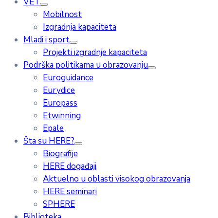
VET
Mobilnost
Izgradnja kapaciteta
Mladi i sport
Projekti izgradnje kapaciteta
Podrška politikama u obrazovanju
Euroguidance
Eurydice
Europass
Etwinning
Epale
Šta su HERE?
Biografije
HERE događaji
Aktuelno u oblasti visokog obrazovanja
HERE seminari
SPHERE
Biblioteka