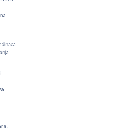
dna
edinaca
anja,
i
va
ora.