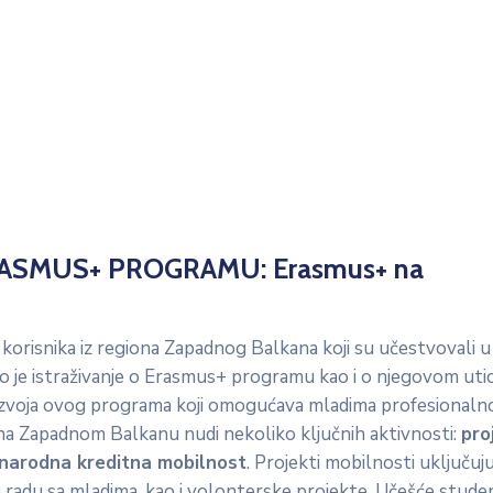
ASMUS+ PROGRAMU: Erasmus+ na
e korisnika iz regiona Zapadnog Balkana koji su učestvovali u
 je istraživanje o Erasmus+ programu kao i o njegovom utica
razvoja ovog programa koji omogućava mladima profesionaln
m na Zapadnom Balkanu nudi nekoliko ključnih aktivnosti:
pro
đunarodna kreditna mobilnost
. Projekti mobilnosti uključuj
 radu sa mladima, kao i volonterske projekte. Učešće stude