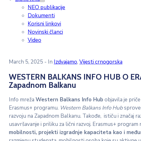
NEO publikacije
Dokumenti
Korisni linkovi
Novinski članci
Video
March 5, 2025
- In
Izdvajamo
‚
Vijesti crnogorska
WESTERN BALKANS INFO HUB O ER
Zapadnom Balkanu
Info mreža
Western Balkans Info Hub
objavila je prič
Erasmus+ programu.
Western Balkans Info Hub
sproveo
razvoju na Zapadnom Balkanu. Takođe, ističu i značaj 
usavršavanje i priliku za lični razvoj. Erasmus+ progra
mobilnosti, projekti izgradnje kapaciteta kao i me
razmjenu studenata, mobilnosti osoba koje su aktivne u