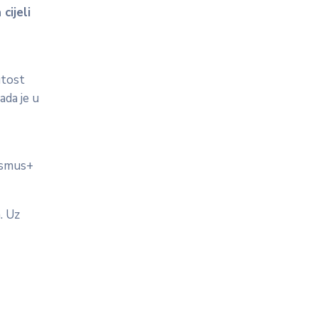
cijeli
utost
ada je u
rasmus+
. Uz