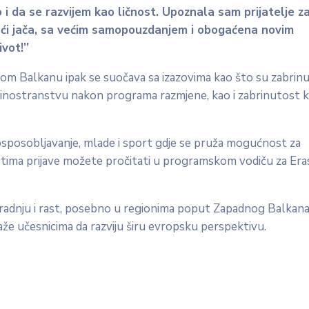
i da se razvijem kao ličnost. Upoznala sam prijatelje za 
kući jača, sa većim samopouzdanjem i obogaćena novim
vot!’’
dnom Balkanu ipak se suočava sa izazovima kao što su zabrin
 inostranstvu nakon programa razmjene, kao i zabrinutost k
 osposobljavanje, mlade i sport gdje se pruža mogućnost za
nostima prijave možete pročitati u programskom vodiču za E
 saradnju i rast, posebno u regionima poput Zapadnog Balkana
e učesnicima da razviju širu evropsku perspektivu.