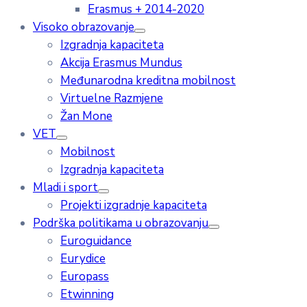
Erasmus + 2014-2020
Visoko obrazovanje
Izgradnja kapaciteta
Akcija Erasmus Mundus
Međunarodna kreditna mobilnost
Virtuelne Razmjene
Žan Mone
VET
Mobilnost
Izgradnja kapaciteta
Mladi i sport
Projekti izgradnje kapaciteta
Podrška politikama u obrazovanju
Euroguidance
Eurydice
Europass
Etwinning