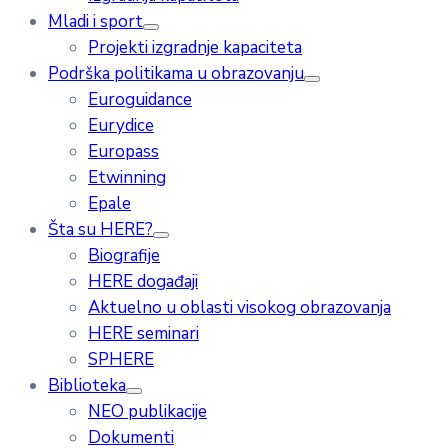
Mladi i sport
Projekti izgradnje kapaciteta
Podrška politikama u obrazovanju
Euroguidance
Eurydice
Europass
Etwinning
Epale
Šta su HERE?
Biografije
HERE događaji
Aktuelno u oblasti visokog obrazovanja
HERE seminari
SPHERE
Biblioteka
NEO publikacije
Dokumenti