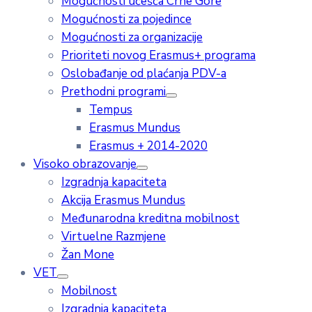
Mogućnosti učešća Crne Gore
Mogućnosti za pojedince
Mogućnosti za organizacije
Prioriteti novog Erasmus+ programa
Oslobađanje od plaćanja PDV-a
Prethodni programi
Tempus
Erasmus Mundus
Erasmus + 2014-2020
Visoko obrazovanje
Izgradnja kapaciteta
Akcija Erasmus Mundus
Međunarodna kreditna mobilnost
Virtuelne Razmjene
Žan Mone
VET
Mobilnost
Izgradnja kapaciteta