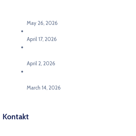
Evropu – Evropska budućnost mladih u
Pljevljima”
May 26, 2026
U Ljubljani održan događaj „TCA VET Connect“
April 17, 2026
Održan događaj pod nazivom „EU&U” na
Ekonomskom fakultetu Univerziteta Crne Gore
April 2, 2026
U Herceg Novom održan info dan „EU prilike za
mlade“
March 14, 2026
Kontakt
Pitajte nacionalnu Erasmus + kancelariju