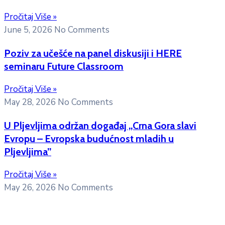
Pročitaj Više »
June 5, 2026
No Comments
Poziv za učešće na panel diskusiji i HERE
seminaru Future Classroom
Pročitaj Više »
May 28, 2026
No Comments
U Pljevljima održan događaj „Crna Gora slavi
Evropu – Evropska budućnost mladih u
Pljevljima”
Pročitaj Više »
May 26, 2026
No Comments