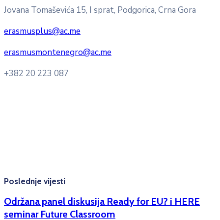
Jovana Tomaševića 15, I sprat, Podgorica, Crna Gora
erasmusplus@ac.me
erasmusmontenegro@ac.me
+382 20 223 087
Radno vrijeme: Ponedjeljak – Petak 8:00 – 16:00h
Konsultacije sa studentima: Ponedjeljak, srijeda i petak
10:00h -12:00h
Kontakt mejl za pitanja
studenata:
erasmusmobility@ac.me
Poslednje vijesti
Održana panel diskusija Ready for EU? i HERE
seminar Future Classroom