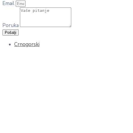
Email
Poruka
Pošalji
Crnogorski