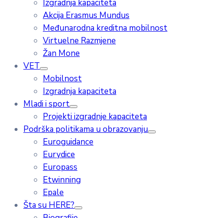
Izgradnja kapaciteta
Akcija Erasmus Mundus
Međunarodna kreditna mobilnost
Virtuelne Razmjene
Žan Mone
VET
Mobilnost
Izgradnja kapaciteta
Mladi i sport
Projekti izgradnje kapaciteta
Podrška politikama u obrazovanju
Euroguidance
Eurydice
Europass
Etwinning
Epale
Šta su HERE?
Biografije