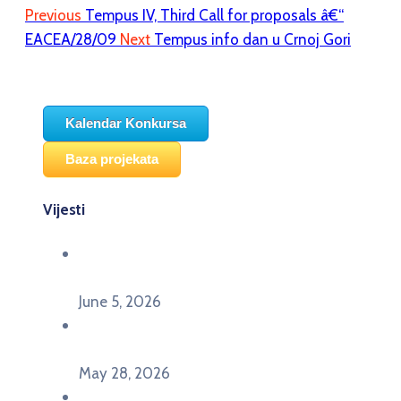
Previous
Tempus IV, Third Call for proposals â€“
EACEA/28/09
Next
Tempus info dan u Crnoj Gori
Kalendar Konkursa
Baza projekata
Vijesti
Održana panel diskusija Ready for EU? i HERE
seminar Future Classroom
June 5, 2026
Poziv za učešće na panel diskusiji i HERE
seminaru Future Classroom
May 28, 2026
U Pljevljima održan događaj „Crna Gora slavi