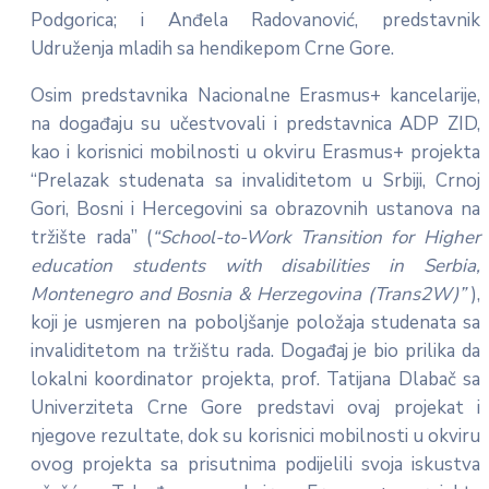
Podgorica; i Anđela Radovanović, predstavnik
Udruženja mladih sa hendikepom Crne Gore.
Osim predstavnika Nacionalne Erasmus+ kancelarije,
na događaju su učestvovali i predstavnica ADP ZID,
kao i korisnici mobilnosti u okviru Erasmus+ projekta
“Prelazak studenata sa invaliditetom u Srbiji, Crnoj
Gori, Bosni i Hercegovini sa obrazovnih ustanova na
tržište rada” (
“School-to-Work Transition for Higher
education students with disabilities in Serbia,
Montenegro and Bosnia & Herzegovina (Trans2W)”
),
koji je usmjeren na poboljšanje položaja studenata sa
invaliditetom na tržištu rada. Događaj je bio prilika da
lokalni koordinator projekta, prof. Tatijana Dlabač sa
Univerziteta Crne Gore predstavi ovaj projekat i
njegove rezultate, dok su korisnici mobilnosti u okviru
ovog projekta sa prisutnima podijelili svoja iskustva