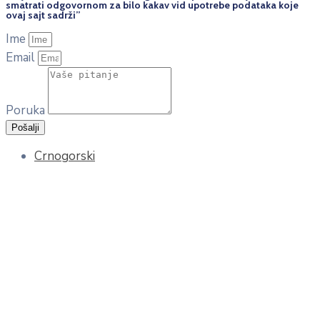
smatrati odgovornom za bilo kakav vid upotrebe podataka koje
ovaj sajt sadrži”
Ime
Email
Poruka
Pošalji
Crnogorski