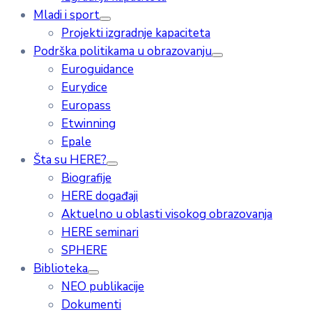
Mladi i sport
Projekti izgradnje kapaciteta
Podrška politikama u obrazovanju
Euroguidance
Eurydice
Europass
Etwinning
Epale
Šta su HERE?
Biografije
HERE događaji
Aktuelno u oblasti visokog obrazovanja
HERE seminari
SPHERE
Biblioteka
NEO publikacije
Dokumenti