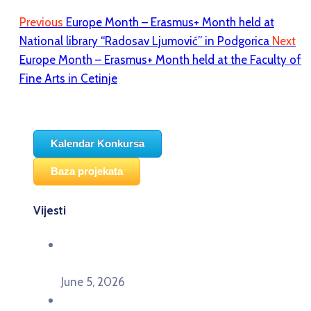
Previous
Europe Month – Erasmus+ Month held at
National library “Radosav Ljumović” in Podgorica
Next
Europe Month – Erasmus+ Month held at the Faculty of
Fine Arts in Cetinje
Kalendar Konkursa
Baza projekata
Vijesti
Održana panel diskusija Ready for EU? i HERE
seminar Future Classroom
June 5, 2026
Poziv za učešće na panel diskusiji i HERE