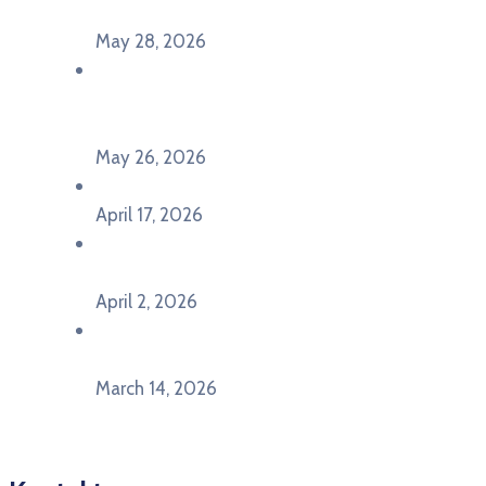
seminaru Future Classroom
May 28, 2026
U Pljevljima održan događaj „Crna Gora slavi
Evropu – Evropska budućnost mladih u
Pljevljima”
May 26, 2026
U Ljubljani održan događaj „TCA VET Connect“
April 17, 2026
Održan događaj pod nazivom „EU&U” na
Ekonomskom fakultetu Univerziteta Crne Gore
April 2, 2026
U Herceg Novom održan info dan „EU prilike za
mlade“
March 14, 2026