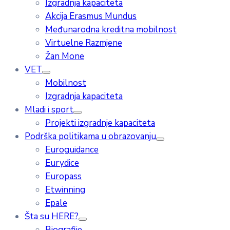
Izgradnja kapaciteta
Akcija Erasmus Mundus
Međunarodna kreditna mobilnost
Virtuelne Razmjene
Žan Mone
VET
Mobilnost
Izgradnja kapaciteta
Mladi i sport
Projekti izgradnje kapaciteta
Podrška politikama u obrazovanju
Euroguidance
Eurydice
Europass
Etwinning
Epale
Šta su HERE?
Biografije