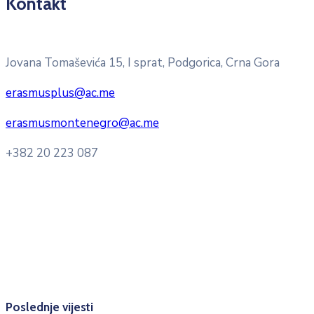
Kontakt
Pitajte nacionalnu Erasmus + kancelariju
Jovana Tomaševića 15, I sprat, Podgorica, Crna Gora
erasmusplus@ac.me
erasmusmontenegro@ac.me
+382 20 223 087
Radno vrijeme: Ponedjeljak – Petak 8:00 – 16:00h
Konsultacije sa studentima: Ponedjeljak, srijeda i petak
10:00h -12:00h
Kontakt mejl za pitanja
studenata:
erasmusmobility@ac.me
Poslednje vijesti