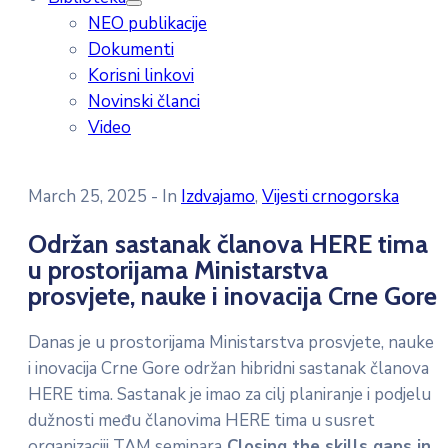
NEO publikacije
Dokumenti
Korisni linkovi
Novinski članci
Video
March 25, 2025
- In
Izdvajamo
‚
Vijesti crnogorska
Održan sastanak članova HERE tima
u prostorijama Ministarstva
prosvjete, nauke i inovacija Crne Gore
Danas je u prostorijama Ministarstva prosvjete, nauke
i inovacija Crne Gore održan hibridni sastanak članova
HERE tima. Sastanak je imao za cilj planiranje i podjelu
dužnosti među članovima HERE tima u susret
organizaciji TAM seminara
Closing the skills gaps in