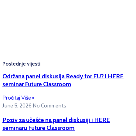
Radno vrijeme: Ponedjeljak – Petak 8:00 – 16:00h
Konsultacije sa studentima: Ponedjeljak, srijeda i petak
10:00h -12:00h
Kontakt mejl za pitanja
studenata:
erasmusmobility@ac.me
Poslednje vijesti
Održana panel diskusija Ready for EU? i HERE
seminar Future Classroom
Pročitaj Više »
June 5, 2026
No Comments
Poziv za učešće na panel diskusiji i HERE
seminaru Future Classroom