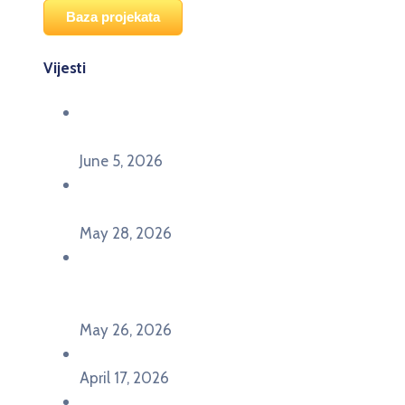
Baza projekata
Vijesti
Održana panel diskusija Ready for EU? i HERE
seminar Future Classroom
June 5, 2026
Poziv za učešće na panel diskusiji i HERE
seminaru Future Classroom
May 28, 2026
U Pljevljima održan događaj „Crna Gora slavi
Evropu – Evropska budućnost mladih u
Pljevljima”
May 26, 2026
U Ljubljani održan događaj „TCA VET Connect“
April 17, 2026
Održan događaj pod nazivom „EU&U” na