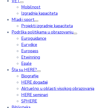
VET
Mobilnost
Izgradnja kapaciteta
Mladi i sport
Projekti izgradnje kapaciteta
Podrška politikama u obrazovanju
Euroguidance
Eurydice
Europass
Etwinning
Epale
Šta su HERE?
Biografije
HERE događaji
Aktuelno u oblasti visokog obrazovanja
HERE seminari
SPHERE
Biblioteka