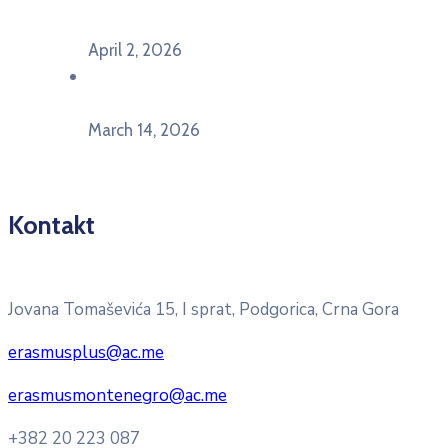
Ekonomskom fakultetu Univerziteta Crne Gore
April 2, 2026
U Herceg Novom održan info dan „EU prilike za
mlade“
March 14, 2026
Kontakt
Pitajte nacionalnu Erasmus + kancelariju
Jovana Tomaševića 15, I sprat, Podgorica, Crna Gora
erasmusplus@ac.me
erasmusmontenegro@ac.me
+382 20 223 087