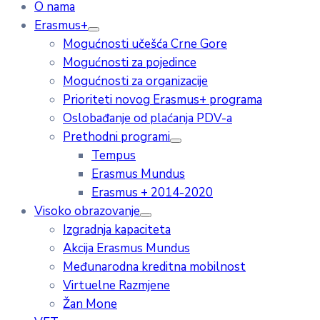
O nama
Erasmus+
Mogućnosti učešća Crne Gore
Mogućnosti za pojedince
Mogućnosti za organizacije
Prioriteti novog Erasmus+ programa
Oslobađanje od plaćanja PDV-a
Prethodni programi
Tempus
Erasmus Mundus
Erasmus + 2014-2020
Visoko obrazovanje
Izgradnja kapaciteta
Akcija Erasmus Mundus
Međunarodna kreditna mobilnost
Virtuelne Razmjene
Žan Mone