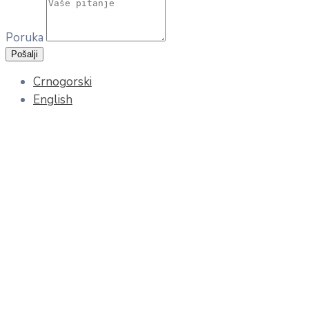
Poruka
Pošalji
Crnogorski
English