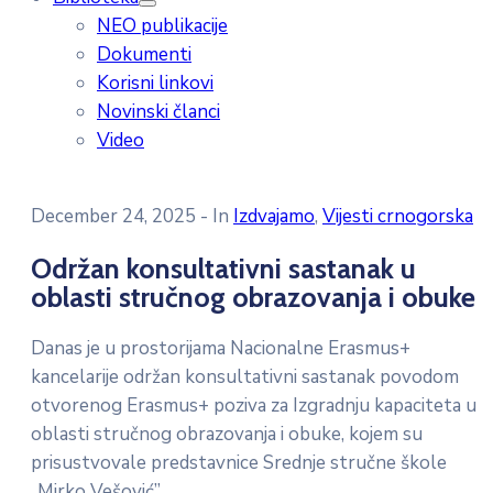
NEO publikacije
Dokumenti
Korisni linkovi
Novinski članci
Video
December 24, 2025
- In
Izdvajamo
‚
Vijesti crnogorska
Održan konsultativni sastanak u
oblasti stručnog obrazovanja i obuke
Danas je u prostorijama Nacionalne Erasmus+
kancelarije održan konsultativni sastanak povodom
otvorenog Erasmus+ poziva za Izgradnju kapaciteta u
oblasti stručnog obrazovanja i obuke, kojem su
prisustvovale predstavnice Srednje stručne škole
„Mirko Vešović”.