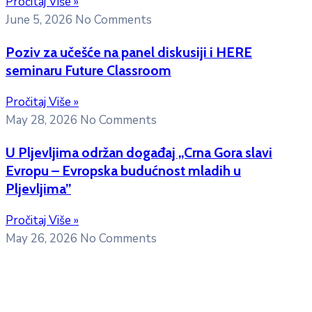
Pročitaj Više »
June 5, 2026
No Comments
Poziv za učešće na panel diskusiji i HERE
seminaru Future Classroom
Pročitaj Više »
May 28, 2026
No Comments
U Pljevljima održan događaj „Crna Gora slavi
Evropu – Evropska budućnost mladih u
Pljevljima”
Pročitaj Više »
May 26, 2026
No Comments