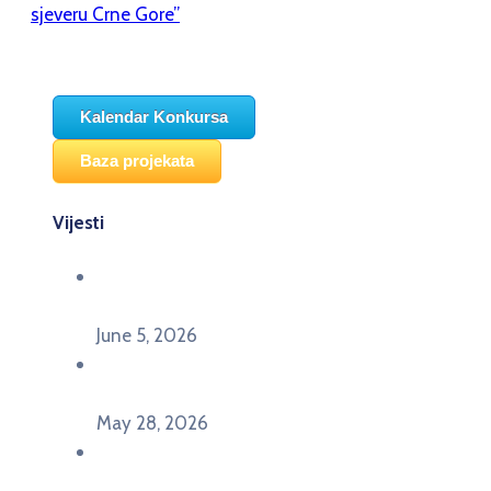
sjeveru Crne Gore”
Kalendar Konkursa
Baza projekata
Vijesti
Održana panel diskusija Ready for EU? i HERE
seminar Future Classroom
June 5, 2026
Poziv za učešće na panel diskusiji i HERE
seminaru Future Classroom
May 28, 2026
U Pljevljima održan događaj „Crna Gora slavi
Evropu – Evropska budućnost mladih u