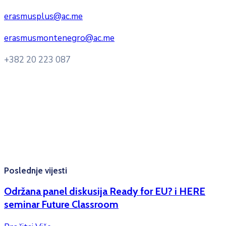
erasmusplus@ac.me
erasmusmontenegro@ac.me
+382 20 223 087
Radno vrijeme: Ponedjeljak – Petak 8:00 – 16:00h
Konsultacije sa studentima: Ponedjeljak, srijeda i petak
10:00h -12:00h
Kontakt mejl za pitanja
studenata:
erasmusmobility@ac.me
Poslednje vijesti
Održana panel diskusija Ready for EU? i HERE
seminar Future Classroom