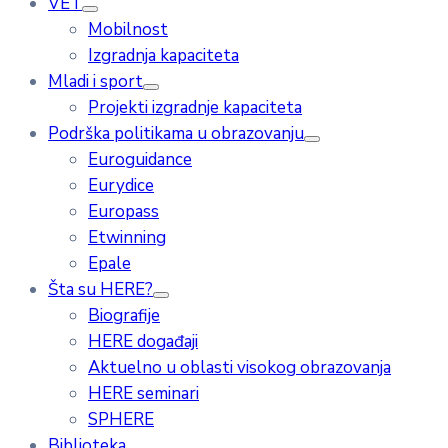
VET
Mobilnost
Izgradnja kapaciteta
Mladi i sport
Projekti izgradnje kapaciteta
Podrška politikama u obrazovanju
Euroguidance
Eurydice
Europass
Etwinning
Epale
Šta su HERE?
Biografije
HERE događaji
Aktuelno u oblasti visokog obrazovanja
HERE seminari
SPHERE
Biblioteka