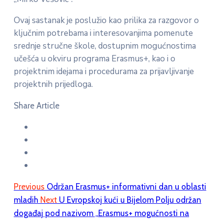
Ovaj sastanak je poslužio kao prilika za razgovor o
ključnim potrebama i interesovanjima pomenute
srednje stručne škole, dostupnim mogućnostima
učešća u okviru programa Erasmus+, kao i o
projektnim idejama i procedurama za prijavljivanje
projektnih prijedloga.
Share Article
Previous
Održan Erasmus+ informativni dan u oblasti
mladih
Next
U Evropskoj kući u Bijelom Polju održan
događaj pod nazivom „Erasmus+ mogućnosti na