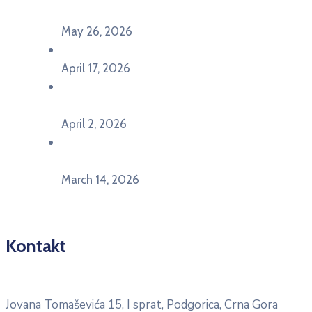
Pljevljima”
May 26, 2026
U Ljubljani održan događaj „TCA VET Connect“
April 17, 2026
Održan događaj pod nazivom „EU&U” na
Ekonomskom fakultetu Univerziteta Crne Gore
April 2, 2026
U Herceg Novom održan info dan „EU prilike za
mlade“
March 14, 2026
Kontakt
Pitajte nacionalnu Erasmus + kancelariju
Jovana Tomaševića 15, I sprat, Podgorica, Crna Gora