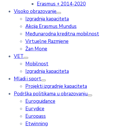
Erasmus + 2014-2020
Visoko obrazovanje
Izgradnja kapaciteta
Akcija Erasmus Mundus
Međunarodna kreditna mobilnost
Virtuelne Razmjene
Žan Mone
VET
Mobilnost
Izgradnja kapaciteta
Mladi i sport
Projekti izgradnje kapaciteta
Podrška politikama u obrazovanju
Euroguidance
Eurydice
Europass
Etwinning