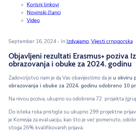
Korisni linkovi
Novinski članci
Video
September 16, 2024
- In
Izdvajamo
‚
Vijesti crnogorska
Objavljeni rezultati Erasmus+ poziva I
obrazovanja i obuke za 2024. godinu
Zadovoljstvo nam je da Vas obavijestimo da je
u okviru 
obrazovanja i obuke za 2024. godinu odobreno 10 pr
Na nivou poziva, ukupno su odobrena 72 projekta (grup
Do isteka roka pristigle su ukupno 299 projektne prijave 
je Komisija za evaluaciju, kao što je već pomenuto, odob
stoga 26% kvalifikovanih prijava.