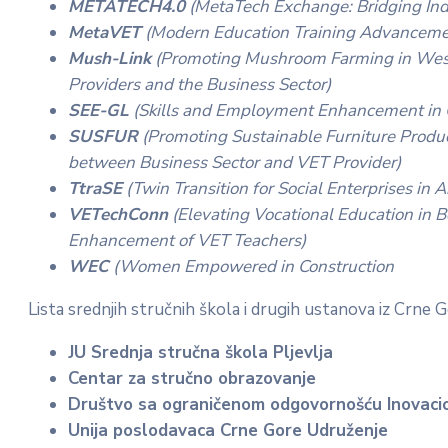
METATECH4.0
(MetaTech Exchange: Bridging Ind
MetaVET
(Modern Education Training Advancemen
Mush-Link
(Promoting Mushroom Farming in West
Providers and the Business Sector)
SEE-GL
(Skills and Employment Enhancement in G
SUSFUR
(Promoting Sustainable Furniture Produ
between Business Sector and VET Provider)
TtraSE
(Twin Transition for Social Enterprises in A
VETechConn
(Elevating Vocational Education in 
Enhancement of VET Teachers)
WEC
(Women Empowered in Construction
Lista srednjih stručnih škola i drugih ustanova iz Crne 
JU Srednja stručna škola Pljevlja
Centar za stručno obrazovanje
Društvo sa ograničenom odgovornošću Inovacion
Unija poslodavaca Crne Gore Udruženje