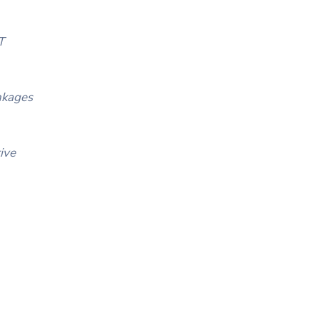
T
nkages
ive