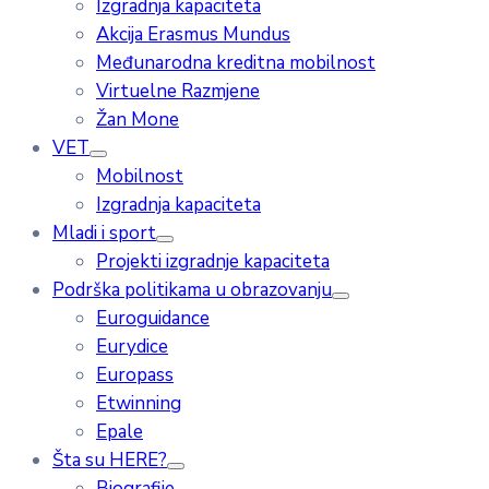
Izgradnja kapaciteta
Akcija Erasmus Mundus
Međunarodna kreditna mobilnost
Virtuelne Razmjene
Žan Mone
VET
Mobilnost
Izgradnja kapaciteta
Mladi i sport
Projekti izgradnje kapaciteta
Podrška politikama u obrazovanju
Euroguidance
Eurydice
Europass
Etwinning
Epale
Šta su HERE?
Biografije