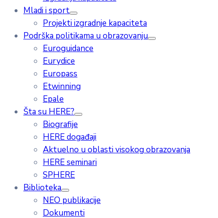
Mladi i sport
Projekti izgradnje kapaciteta
Podrška politikama u obrazovanju
Euroguidance
Eurydice
Europass
Etwinning
Epale
Šta su HERE?
Biografije
HERE događaji
Aktuelno u oblasti visokog obrazovanja
HERE seminari
SPHERE
Biblioteka
NEO publikacije
Dokumenti