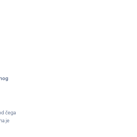
čnog
 od čega
ha je