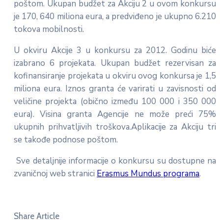
poštom. Ukupan budžet za Akciju 2 u ovom konkursu
je 170, 640 miliona eura, a predviđeno je ukupno 6.210
tokova mobilnosti.
U okviru Akcije 3 u konkursu za 2012. Godinu biće
izabrano 6 projekata. Ukupan budžet rezervisan za
kofinansiranje projekata u okviru ovog konkursa je 1,5
miliona eura. Iznos granta će varirati u zavisnosti od
veličine projekta (obično između 100 000 i 350 000
eura). Visina granta Agencije ne može preći 75%
ukupnih prihvatljivih troškova.Aplikacije za Akciju tri
se takođe podnose poštom.
Sve detaljnije informacije o konkursu su dostupne na
zvaničnoj web stranici
Erasmus Mundus programa
.
Share Article