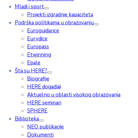
Mladi i sport
Projekti izgradnje kapaciteta
Podrška politikama u obrazovanju
Euroguidance
Eurydice
Europass
Etwinning
Epale
Šta su HERE?
Biografije
HERE događaji
Aktuelno u oblasti visokog obrazovanja
HERE seminari
SPHERE
Biblioteka
NEO publikacije
Dokumenti