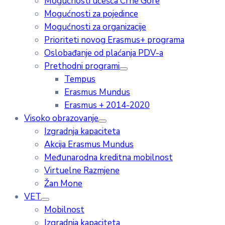
Mogućnosti učešća Crne Gore
Mogućnosti za pojedince
Mogućnosti za organizacije
Prioriteti novog Erasmus+ programa
Oslobađanje od plaćanja PDV-a
Prethodni programi
Tempus
Erasmus Mundus
Erasmus + 2014-2020
Visoko obrazovanje
Izgradnja kapaciteta
Akcija Erasmus Mundus
Međunarodna kreditna mobilnost
Virtuelne Razmjene
Žan Mone
VET
Mobilnost
Izgradnja kapaciteta