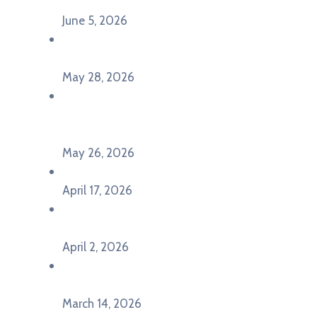
seminar Future Classroom
June 5, 2026
Poziv za učešće na panel diskusiji i HERE
seminaru Future Classroom
May 28, 2026
U Pljevljima održan događaj „Crna Gora slavi
Evropu – Evropska budućnost mladih u
Pljevljima”
May 26, 2026
U Ljubljani održan događaj „TCA VET Connect“
April 17, 2026
Održan događaj pod nazivom „EU&U” na
Ekonomskom fakultetu Univerziteta Crne Gore
April 2, 2026
U Herceg Novom održan info dan „EU prilike za
mlade“
March 14, 2026