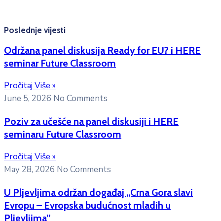
studenata:
erasmusmobility@ac.me
Poslednje vijesti
Održana panel diskusija Ready for EU? i HERE
seminar Future Classroom
Pročitaj Više »
June 5, 2026
No Comments
Poziv za učešće na panel diskusiji i HERE
seminaru Future Classroom
Pročitaj Više »
May 28, 2026
No Comments
U Pljevljima održan događaj „Crna Gora slavi
Evropu – Evropska budućnost mladih u
Pljevljima”