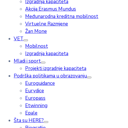
Izgradnja kapaciteta
Akcija Erasmus Mundus
Međunarodna kreditna mobilnost
Virtuelne Razmjene
Žan Mone
VET
Mobilnost
Izgradnja kapaciteta
Mladi i sport
Projekti izgradnje kapaciteta
Podrška politikama u obrazovanju
Euroguidance
Eurydice
Europass
Etwinning
Epale
Šta su HERE?
Biografije