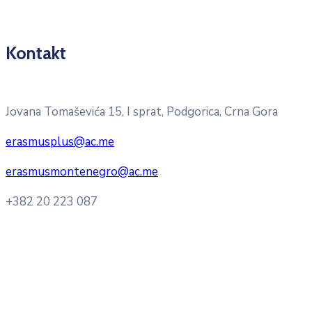
Kontakt
Pitajte nacionalnu Erasmus + kancelariju
Jovana Tomaševića 15, I sprat, Podgorica, Crna Gora
erasmusplus@ac.me
erasmusmontenegro@ac.me
+382 20 223 087
Radno vrijeme: Ponedjeljak – Petak 8:00 – 16:00h
Konsultacije sa studentima: Ponedjeljak, srijeda i petak
10:00h -12:00h
Kontakt mejl za pitanja