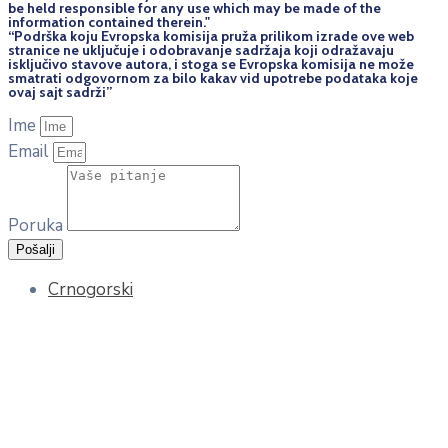
be held responsi­ble for any use which may be made of the
information contained therein."
“Podrška koju Evropska komisija pruža prilikom izrade ove web
stranice ne uključuje i odobravanje sadržaja koji odražavaju
isključivo stavove autora, i stoga se Evropska komisija ne može
smatrati odgovornom za bilo kakav vid upotrebe podataka koje
ovaj sajt sadrži”
Ime
Email
Poruka
Pošalji
Crnogorski