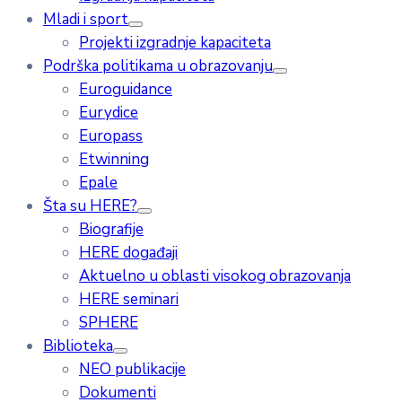
Mladi i sport
Projekti izgradnje kapaciteta
Podrška politikama u obrazovanju
Euroguidance
Eurydice
Europass
Etwinning
Epale
Šta su HERE?
Biografije
HERE događaji
Aktuelno u oblasti visokog obrazovanja
HERE seminari
SPHERE
Biblioteka
NEO publikacije
Dokumenti