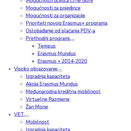
Mogućnosti učešća Crne Gore
Mogućnosti za pojedince
Mogućnosti za organizacije
Prioriteti novog Erasmus+ programa
Oslobađanje od plaćanja PDV-a
Prethodni programi
Tempus
Erasmus Mundus
Erasmus + 2014-2020
Visoko obrazovanje
Izgradnja kapaciteta
Akcija Erasmus Mundus
Međunarodna kreditna mobilnost
Virtuelne Razmjene
Žan Mone
VET
Mobilnost
Izgradnja kapaciteta