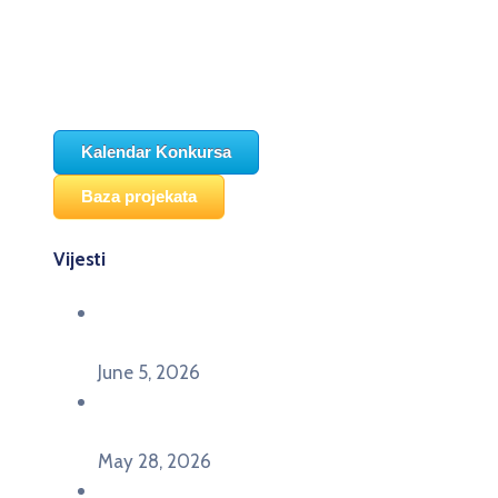
Kalendar Konkursa
Baza projekata
Vijesti
Održana panel diskusija Ready for EU? i HERE
seminar Future Classroom
June 5, 2026
Poziv za učešće na panel diskusiji i HERE
seminaru Future Classroom
May 28, 2026
U Pljevljima održan događaj „Crna Gora slavi