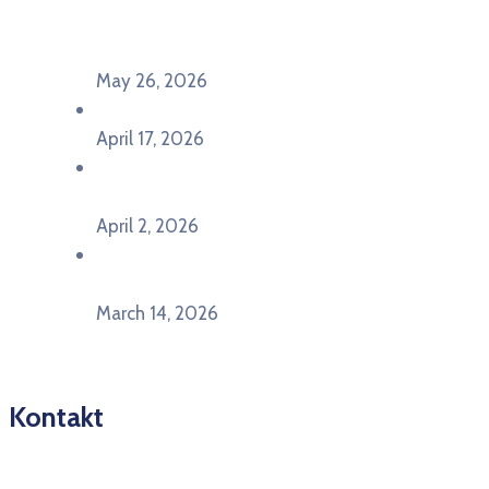
Evropu – Evropska budućnost mladih u
Pljevljima”
May 26, 2026
U Ljubljani održan događaj „TCA VET Connect“
April 17, 2026
Održan događaj pod nazivom „EU&U” na
Ekonomskom fakultetu Univerziteta Crne Gore
April 2, 2026
U Herceg Novom održan info dan „EU prilike za
mlade“
March 14, 2026
Kontakt
Pitajte nacionalnu Erasmus + kancelariju