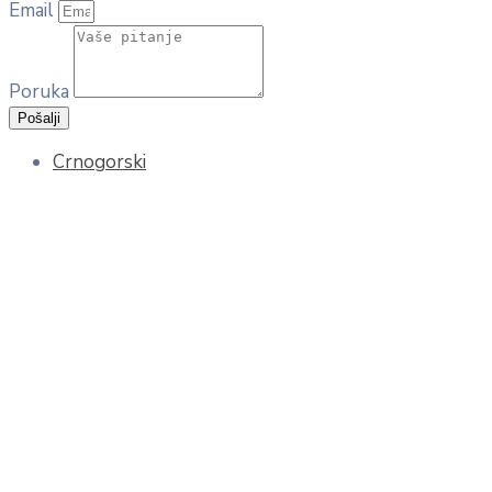
Email
Poruka
Pošalji
Crnogorski