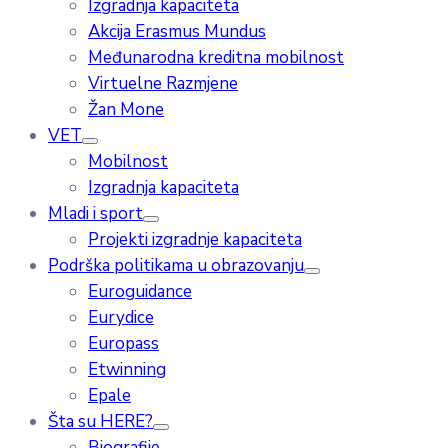
Izgradnja kapaciteta
Akcija Erasmus Mundus
Međunarodna kreditna mobilnost
Virtuelne Razmjene
Žan Mone
VET
Mobilnost
Izgradnja kapaciteta
Mladi i sport
Projekti izgradnje kapaciteta
Podrška politikama u obrazovanju
Euroguidance
Eurydice
Europass
Etwinning
Epale
Šta su HERE?
Biografije