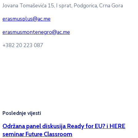
Jovana Tomaševića 15, I sprat, Podgorica, Crna Gora
erasmusplus@ac.me
erasmusmontenegro@ac.me
+382 20 223 087
Radno vrijeme: Ponedjeljak – Petak 8:00 – 16:00h
Konsultacije sa studentima: Ponedjeljak, srijeda i petak
10:00h -12:00h
Kontakt mejl za pitanja
studenata:
erasmusmobility@ac.me
Poslednje vijesti
Održana panel diskusija Ready for EU? i HERE
seminar Future Classroom