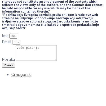
site does not constitute an endorsement of the contents which
reflects the views only of the authors, and the Commission cannot
be held responsi­ble for any use which may be made of the
information contained therein."
“Podrška koju Evropska komisija pruža prilikom izrade ove web
stranice ne uključuje i odobravanje sadržaja koji odražavaju
isključivo stavove autora, i stoga se Evropska komisija ne može
smatrati odgovornom za bilo kakav vid upotrebe podataka koje
ovaj sajt sadrži”
Ime
Email
Poruka
Pošalji
Crnogorski