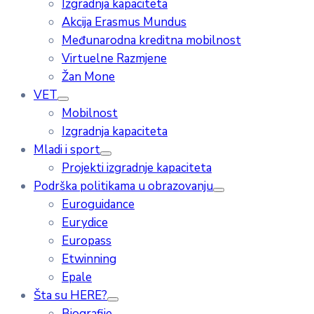
Izgradnja kapaciteta
Akcija Erasmus Mundus
Međunarodna kreditna mobilnost
Virtuelne Razmjene
Žan Mone
VET
Mobilnost
Izgradnja kapaciteta
Mladi i sport
Projekti izgradnje kapaciteta
Podrška politikama u obrazovanju
Euroguidance
Eurydice
Europass
Etwinning
Epale
Šta su HERE?
Biografije