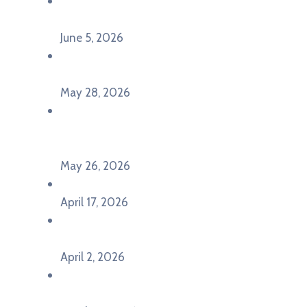
Održana panel diskusija Ready for EU? i HERE
seminar Future Classroom
June 5, 2026
Poziv za učešće na panel diskusiji i HERE
seminaru Future Classroom
May 28, 2026
U Pljevljima održan događaj „Crna Gora slavi
Evropu – Evropska budućnost mladih u
Pljevljima”
May 26, 2026
U Ljubljani održan događaj „TCA VET Connect“
April 17, 2026
Održan događaj pod nazivom „EU&U” na
Ekonomskom fakultetu Univerziteta Crne Gore
April 2, 2026
U Herceg Novom održan info dan „EU prilike za
mlade“