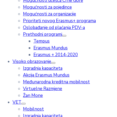
Mogućnosti učešća Crne Gore
Mogućnosti za pojedince
Mogućnosti za organizacije
Prioriteti novog Erasmus+ programa
Oslobađanje od plaćanja PDV-a
Prethodni programi
Tempus
Erasmus Mundus
Erasmus + 2014-2020
Visoko obrazovanje
Izgradnja kapaciteta
Akcija Erasmus Mundus
Međunarodna kreditna mobilnost
Virtuelne Razmjene
Žan Mone
VET
Mobilnost
Izgradnja kapaciteta