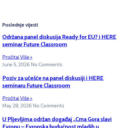
Kontakt mejl za pitanja
studenata:
erasmusmobility@ac.me
Poslednje vijesti
Održana panel diskusija Ready for EU? i HERE
seminar Future Classroom
Pročitaj Više »
June 5, 2026
No Comments
Poziv za učešće na panel diskusiji i HERE
seminaru Future Classroom
Pročitaj Više »
May 28, 2026
No Comments
U Pljevljima održan događaj „Crna Gora slavi
Evropu – Evropska budućnost mladih u