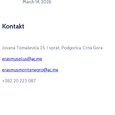
March 14, 2026
Kontakt
Pitajte nacionalnu Erasmus + kancelariju
Jovana Tomaševića 15, I sprat, Podgorica, Crna Gora
erasmusplus@ac.me
erasmusmontenegro@ac.me
+382 20 223 087
Radno vrijeme: Ponedjeljak – Petak 8:00 – 16:00h
Konsultacije sa studentima: Ponedjeljak, srijeda i petak
10:00h -12:00h