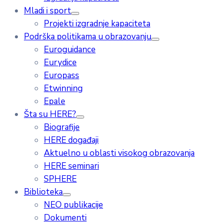
Mladi i sport
Projekti izgradnje kapaciteta
Podrška politikama u obrazovanju
Euroguidance
Eurydice
Europass
Etwinning
Epale
Šta su HERE?
Biografije
HERE događaji
Aktuelno u oblasti visokog obrazovanja
HERE seminari
SPHERE
Biblioteka
NEO publikacije
Dokumenti