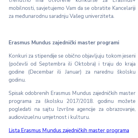
trenutno ima otvorene konkurse za Erasmus+
mobilnosti, savjetujemo Vam da se obratite Kancelariji
za međunarodnu saradnju Vašeg univerziteta.
Erasmus Mundus zajednički master programi
Konkuri za stipendije se obično objavljuju tokom jeseni
(počevši od Septembra ili Oktobra) i traju do kraja
godine (Decembar ili Januar) za narednu školsku
godinu.
Spisak odobrenih Erasmus Mundus zajedničkih master
programa za školsku 2017/2018. godinu možete
pogledati na sajtu Izvršne agencije za obrazovanje,
audiovizuelnu umjetnost i kulturu.
Lista Erasmus Mundus zajedničkih master programa