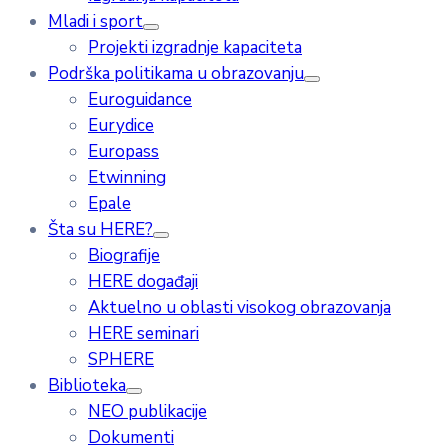
Mladi i sport
Projekti izgradnje kapaciteta
Podrška politikama u obrazovanju
Euroguidance
Eurydice
Europass
Etwinning
Epale
Šta su HERE?
Biografije
HERE događaji
Aktuelno u oblasti visokog obrazovanja
HERE seminari
SPHERE
Biblioteka
NEO publikacije
Dokumenti