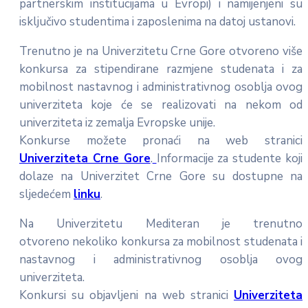
partnerskim institucijama u Evropi) i namijenjeni su
isključivo studentima i zaposlenima na datoj ustanovi.
Trenutno je na Univerzitetu Crne Gore otvoreno više
konkursa za stipendirane razmjene studenata i za
mobilnost nastavnog i administrativnog osoblja ovog
univerziteta koje će se realizovati na nekom od
univerziteta iz zemalja Evropske unije.
Konkurse možete pronaći na web stranici
Univerziteta Crne Gore
.
Informacije za studente koji
dolaze na Univerzitet Crne Gore su dostupne na
sljedećem
linku
.
Na Univerzitetu Mediteran je trenutno
otvoreno nekoliko konkursa za mobilnost studenata i
nastavnog i administrativnog osoblja ovog
univerziteta.
Konkursi su objavljeni na web stranici
Univerziteta