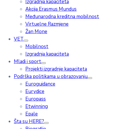
Izgradnja kapaciteta
Akcija Erasmus Mundus
Međunarodna kreditna mobilnost
Virtuelne Razmjene
Žan Mone
VET
Mobilnost
Izgradnja kapaciteta
Mladi i sport
Projekti izgradnje kapaciteta
Podrška politikama u obrazovanju
Euroguidance
Eurydice
Europass
Etwinning
Epale
Šta su HERE?
Biografije