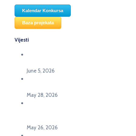
Kalendar Konkursa
Baza projekata
Vijesti
Održana panel diskusija Ready for EU? i HERE
seminar Future Classroom
June 5, 2026
Poziv za učešće na panel diskusiji i HERE
seminaru Future Classroom
May 28, 2026
U Pljevljima održan događaj „Crna Gora slavi
Evropu – Evropska budućnost mladih u
Pljevljima”
May 26, 2026
U Ljubljani održan događaj „TCA VET Connect“