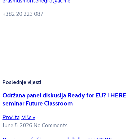
erasmusmontenegro@ac.me
+382 20 223 087
Radno vrijeme: Ponedjeljak – Petak 8:00 – 16:00h
Konsultacije sa studentima: Ponedjeljak, srijeda i petak
10:00h -12:00h
Kontakt mejl za pitanja
studenata:
erasmusmobility@ac.me
Poslednje vijesti
Održana panel diskusija Ready for EU? i HERE
seminar Future Classroom
Pročitaj Više »
June 5, 2026
No Comments