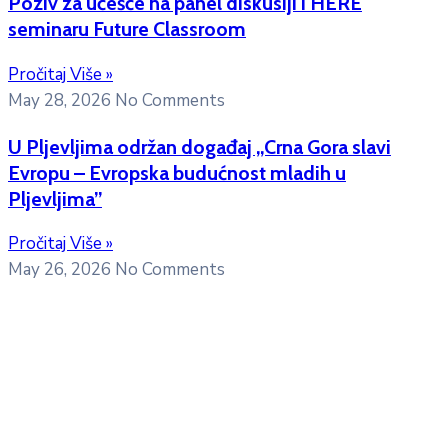
Poziv za učešće na panel diskusiji i HERE
seminaru Future Classroom
Pročitaj Više »
May 28, 2026
No Comments
U Pljevljima održan događaj „Crna Gora slavi
Evropu – Evropska budućnost mladih u
Pljevljima”
Pročitaj Više »
May 26, 2026
No Comments