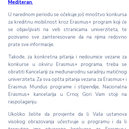
Mediteran
.
U narednom periodu se očekuje još mnoštvo konkursa
za kreditnu mobilnost kroz Erasmus+ program koji će
se objavljivati na veb stranicama univerziteta, te
pozivamo sve zainteresovane da na njima redovno
prate sve informacije.
Takođe, za konkretna pitanja i nedoumice vezane za
konkurse u okviru Erasmus+ programa, treba se
obratiti Kancelariji za međunarodnu saradnju matičnog
univerziteta. Za sva opšta pitanja vezana za Erasmus+ i
Erasmus Mundus programe i stipendije, Nacionalna
Erasmus+ kancelarija u Crnoj Gori Vam stoji na
raspolaganju.
Ukoliko želite da provjerite da li Vaša ustanova
visokog obrazovanja učestvuje u programu i da li