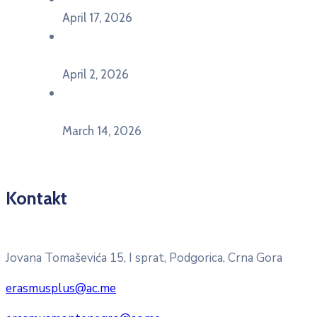
April 17, 2026
Održan događaj pod nazivom „EU&U” na
Ekonomskom fakultetu Univerziteta Crne Gore
April 2, 2026
U Herceg Novom održan info dan „EU prilike za
mlade“
March 14, 2026
Kontakt
Pitajte nacionalnu Erasmus + kancelariju
Jovana Tomaševića 15, I sprat, Podgorica, Crna Gora
erasmusplus@ac.me