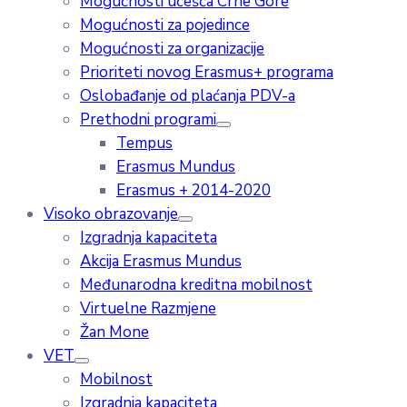
Mogućnosti učešća Crne Gore
Mogućnosti za pojedince
Mogućnosti za organizacije
Prioriteti novog Erasmus+ programa
Oslobađanje od plaćanja PDV-a
Prethodni programi
Tempus
Erasmus Mundus
Erasmus + 2014-2020
Visoko obrazovanje
Izgradnja kapaciteta
Akcija Erasmus Mundus
Međunarodna kreditna mobilnost
Virtuelne Razmjene
Žan Mone
VET
Mobilnost
Izgradnja kapaciteta