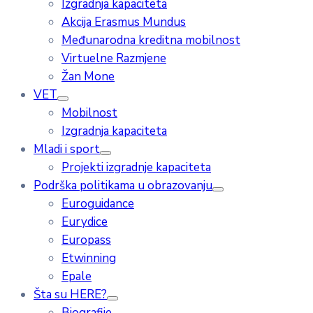
Izgradnja kapaciteta
Akcija Erasmus Mundus
Međunarodna kreditna mobilnost
Virtuelne Razmjene
Žan Mone
VET
Mobilnost
Izgradnja kapaciteta
Mladi i sport
Projekti izgradnje kapaciteta
Podrška politikama u obrazovanju
Euroguidance
Eurydice
Europass
Etwinning
Epale
Šta su HERE?
Biografije