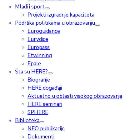
Mladi i sport
Projekti izgradnje kapaciteta
Podrška politikama u obrazovanju
Euroguidance
Eurydice
Europass
Etwinning
Epale
Šta su HERE?
Biografije
HERE događaji
Aktuelno u oblasti visokog obrazovanja
HERE seminari
SPHERE
Biblioteka
NEO publikacije
Dokumenti