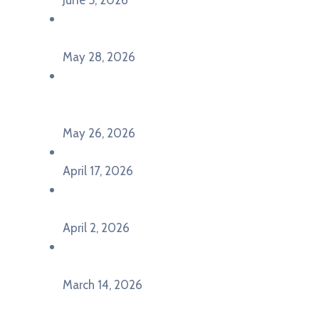
Poziv za učešće na panel diskusiji i HERE
seminaru Future Classroom
May 28, 2026
U Pljevljima održan događaj „Crna Gora slavi
Evropu – Evropska budućnost mladih u
Pljevljima”
May 26, 2026
U Ljubljani održan događaj „TCA VET Connect“
April 17, 2026
Održan događaj pod nazivom „EU&U” na
Ekonomskom fakultetu Univerziteta Crne Gore
April 2, 2026
U Herceg Novom održan info dan „EU prilike za
mlade“
March 14, 2026