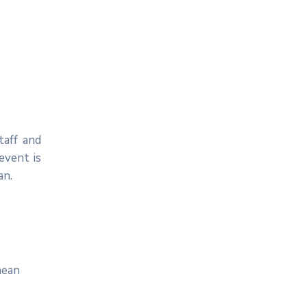
taff and
event is
an.
nean