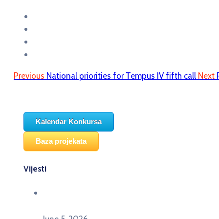
Previous
National priorities for Tempus IV fifth call
Next
Kalendar Konkursa
Baza projekata
Vijesti
Održana panel diskusija Ready for EU? i HERE
seminar Future Classroom
June 5, 2026