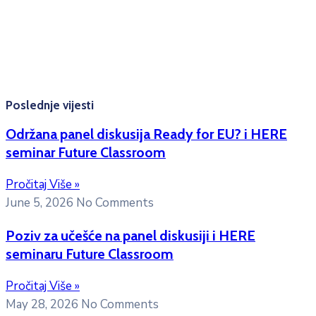
Konsultacije sa studentima: Ponedjeljak, srijeda i petak
10:00h -12:00h
Kontakt mejl za pitanja
studenata:
erasmusmobility@ac.me
Poslednje vijesti
Održana panel diskusija Ready for EU? i HERE
seminar Future Classroom
Pročitaj Više »
June 5, 2026
No Comments
Poziv za učešće na panel diskusiji i HERE
seminaru Future Classroom
Pročitaj Više »
May 28, 2026
No Comments