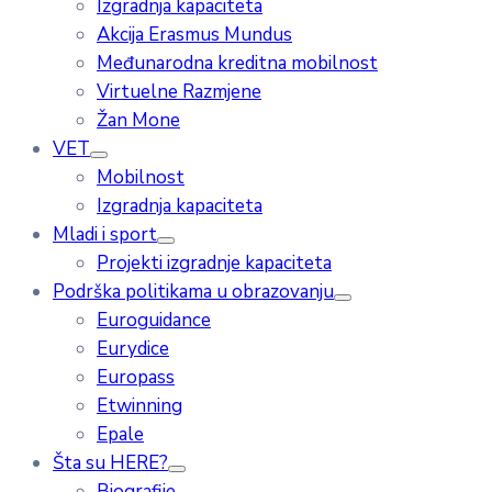
Izgradnja kapaciteta
Akcija Erasmus Mundus
Međunarodna kreditna mobilnost
Virtuelne Razmjene
Žan Mone
VET
Mobilnost
Izgradnja kapaciteta
Mladi i sport
Projekti izgradnje kapaciteta
Podrška politikama u obrazovanju
Euroguidance
Eurydice
Europass
Etwinning
Epale
Šta su HERE?
Biografije