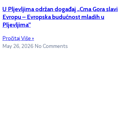
U Pljevljima održan događaj „Crna Gora slavi
Evropu – Evropska budućnost mladih u
Pljevljima”
Pročitaj Više »
May 26, 2026
No Comments