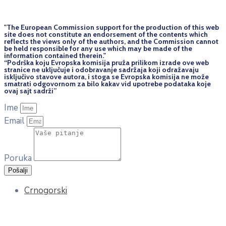
"The European Commission support for the production of this web
site does not constitute an endorsement of the contents which
reflects the views only of the authors, and the Commission cannot
be held responsi­ble for any use which may be made of the
information contained therein."
“Podrška koju Evropska komisija pruža prilikom izrade ove web
stranice ne uključuje i odobravanje sadržaja koji odražavaju
isključivo stavove autora, i stoga se Evropska komisija ne može
smatrati odgovornom za bilo kakav vid upotrebe podataka koje
ovaj sajt sadrži”
Ime
Email
Poruka
Pošalji
Crnogorski