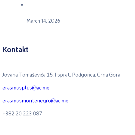
U Herceg Novom održan info dan „EU prilike za
mlade“
March 14, 2026
Kontakt
Pitajte nacionalnu Erasmus + kancelariju
Jovana Tomaševića 15, I sprat, Podgorica, Crna Gora
erasmusplus@ac.me
erasmusmontenegro@ac.me
+382 20 223 087
Radno vrijeme: Ponedjeljak – Petak 8:00 – 16:00h