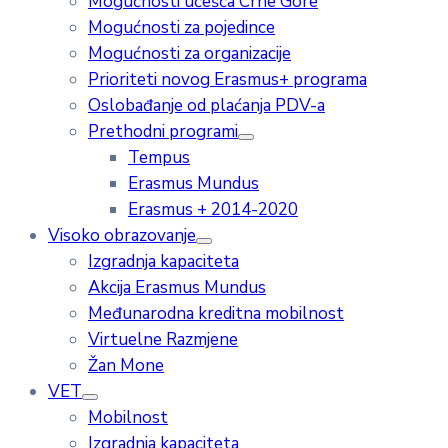
Mogućnosti učešća Crne Gore
Mogućnosti za pojedince
Mogućnosti za organizacije
Prioriteti novog Erasmus+ programa
Oslobađanje od plaćanja PDV-a
Prethodni programi
Tempus
Erasmus Mundus
Erasmus + 2014-2020
Visoko obrazovanje
Izgradnja kapaciteta
Akcija Erasmus Mundus
Međunarodna kreditna mobilnost
Virtuelne Razmjene
Žan Mone
VET
Mobilnost
Izgradnja kapaciteta