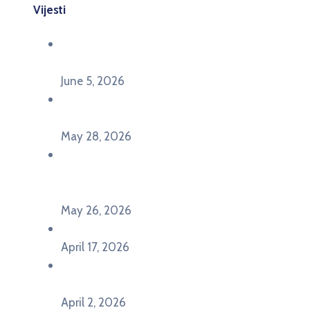
Vijesti
Održana panel diskusija Ready for EU? i HERE
seminar Future Classroom
June 5, 2026
Poziv za učešće na panel diskusiji i HERE
seminaru Future Classroom
May 28, 2026
U Pljevljima održan događaj „Crna Gora slavi
Evropu – Evropska budućnost mladih u
Pljevljima”
May 26, 2026
U Ljubljani održan događaj „TCA VET Connect“
April 17, 2026
Održan događaj pod nazivom „EU&U” na
Ekonomskom fakultetu Univerziteta Crne Gore
April 2, 2026