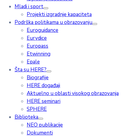
Mladi i sport
Projekti izgradnje kapaciteta
Podrška politikama u obrazovanju
Euroguidance
Eurydice
Europass
Etwinning
Epale
Šta su HERE?
Biografije
HERE događaji
Aktuelno u oblasti visokog obrazovanja
HERE seminari
SPHERE
Biblioteka
NEO publikacije
Dokumenti