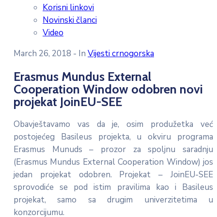
Korisni linkovi
Novinski članci
Video
March 26, 2018
- In
Vijesti crnogorska
Erasmus Mundus External
Cooperation Window odobren novi
projekat JoinEU-SEE
Obavještavamo vas da je, osim produžetka već
postojećeg Basileus projekta, u okviru programa
Erasmus Munuds – prozor za spoljnu saradnju
(Erasmus Mundus External Cooperation Window) jos
jedan projekat odobren. Projekat – JoinEU-SEE
sprovodiće se pod istim pravilima kao i Basileus
projekat, samo sa drugim univerzitetima u
konzorcijumu.