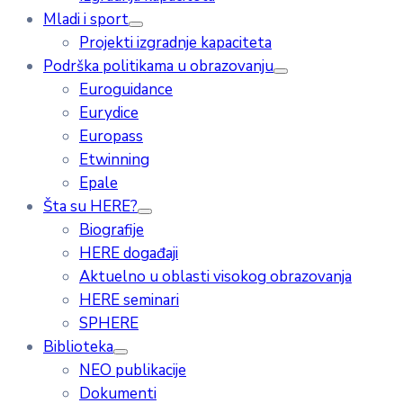
Mladi i sport
Projekti izgradnje kapaciteta
Podrška politikama u obrazovanju
Euroguidance
Eurydice
Europass
Etwinning
Epale
Šta su HERE?
Biografije
HERE događaji
Aktuelno u oblasti visokog obrazovanja
HERE seminari
SPHERE
Biblioteka
NEO publikacije
Dokumenti