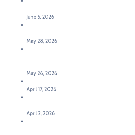
Održana panel diskusija Ready for EU? i HERE
seminar Future Classroom
June 5, 2026
Poziv za učešće na panel diskusiji i HERE
seminaru Future Classroom
May 28, 2026
U Pljevljima održan događaj „Crna Gora slavi
Evropu – Evropska budućnost mladih u
Pljevljima”
May 26, 2026
U Ljubljani održan događaj „TCA VET Connect“
April 17, 2026
Održan događaj pod nazivom „EU&U” na
Ekonomskom fakultetu Univerziteta Crne Gore
April 2, 2026
U Herceg Novom održan info dan „EU prilike za
mlade“