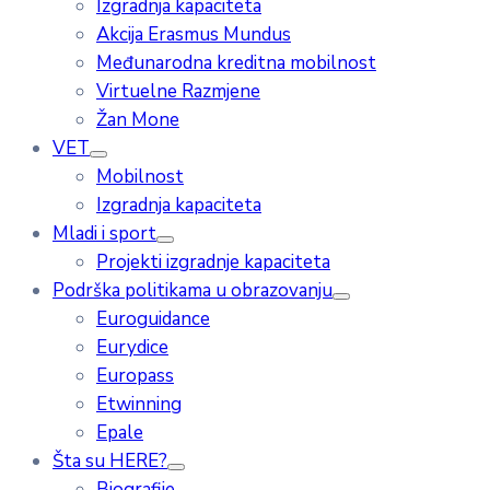
Izgradnja kapaciteta
Akcija Erasmus Mundus
Međunarodna kreditna mobilnost
Virtuelne Razmjene
Žan Mone
VET
Mobilnost
Izgradnja kapaciteta
Mladi i sport
Projekti izgradnje kapaciteta
Podrška politikama u obrazovanju
Euroguidance
Eurydice
Europass
Etwinning
Epale
Šta su HERE?
Biografije