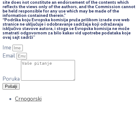
site does not constitute an endorsement of the contents which
reflects the views only of the authors, and the Commission cannot
be held responsi­ble for any use which may be made of the
information contained therein."
“Podrška koju Evropska komisija pruža prilikom izrade ove web
stranice ne uključuje i odobravanje sadržaja koji odražavaju
isključivo stavove autora, i stoga se Evropska komisija ne može
smatrati odgovornom za bilo kakav vid upotrebe podataka koje
ovaj sajt sadrži”
Ime
Email
Poruka
Pošalji
Crnogorski