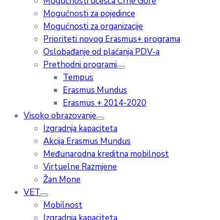
Mogućnosti učešća Crne Gore
Mogućnosti za pojedince
Mogućnosti za organizacije
Prioriteti novog Erasmus+ programa
Oslobađanje od plaćanja PDV-a
Prethodni programi
Tempus
Erasmus Mundus
Erasmus + 2014-2020
Visoko obrazovanje
Izgradnja kapaciteta
Akcija Erasmus Mundus
Međunarodna kreditna mobilnost
Virtuelne Razmjene
Žan Mone
VET
Mobilnost
Izgradnja kapaciteta