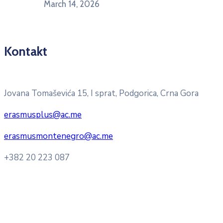
March 14, 2026
Kontakt
Pitajte nacionalnu Erasmus + kancelariju
Jovana Tomaševića 15, I sprat, Podgorica, Crna Gora
erasmusplus@ac.me
erasmusmontenegro@ac.me
+382 20 223 087
Radno vrijeme: Ponedjeljak – Petak 8:00 – 16:00h
Konsultacije sa studentima: Ponedjeljak, srijeda i petak
10:00h -12:00h