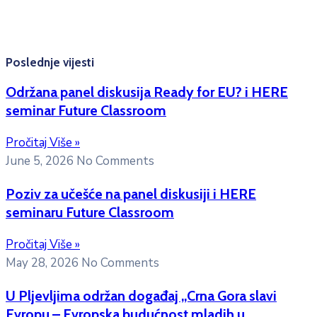
Kontakt mejl za pitanja
studenata:
erasmusmobility@ac.me
Poslednje vijesti
Održana panel diskusija Ready for EU? i HERE
seminar Future Classroom
Pročitaj Više »
June 5, 2026
No Comments
Poziv za učešće na panel diskusiji i HERE
seminaru Future Classroom
Pročitaj Više »
May 28, 2026
No Comments
U Pljevljima održan događaj „Crna Gora slavi
Evropu – Evropska budućnost mladih u