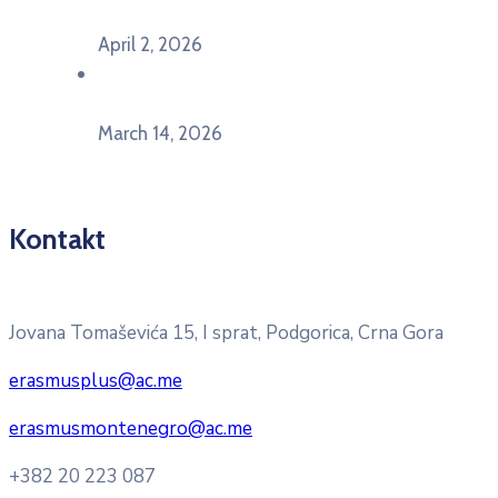
Ekonomskom fakultetu Univerziteta Crne Gore
April 2, 2026
U Herceg Novom održan info dan „EU prilike za
mlade“
March 14, 2026
Kontakt
Pitajte nacionalnu Erasmus + kancelariju
Jovana Tomaševića 15, I sprat, Podgorica, Crna Gora
erasmusplus@ac.me
erasmusmontenegro@ac.me
+382 20 223 087