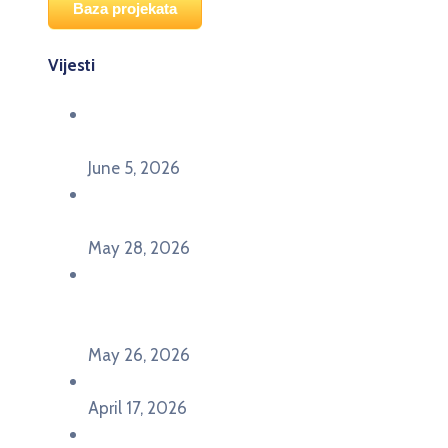
Baza projekata
Vijesti
Održana panel diskusija Ready for EU? i HERE
seminar Future Classroom
June 5, 2026
Poziv za učešće na panel diskusiji i HERE
seminaru Future Classroom
May 28, 2026
U Pljevljima održan događaj „Crna Gora slavi
Evropu – Evropska budućnost mladih u
Pljevljima”
May 26, 2026
U Ljubljani održan događaj „TCA VET Connect“
April 17, 2026
Održan događaj pod nazivom „EU&U” na