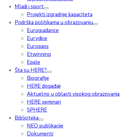
Mladi i sport
Projekti izgradnje kapaciteta
Podrška politikama u obrazovanju
Euroguidance
Eurydice
Europass
Etwinning
Epale
Šta su HERE?
Biografije
HERE događaji
Aktuelno u oblasti visokog obrazovanja
HERE seminari
SPHERE
Biblioteka
NEO publikacije
Dokumenti