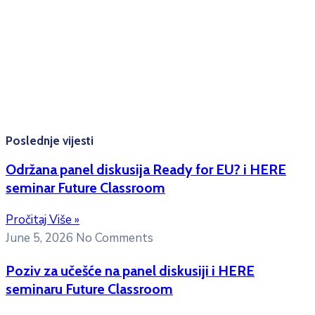
Radno vrijeme: Ponedjeljak – Petak 8:00 – 16:00h
Konsultacije sa studentima: Ponedjeljak, srijeda i petak
10:00h -12:00h
Kontakt mejl za pitanja
studenata:
erasmusmobility@ac.me
Poslednje vijesti
Održana panel diskusija Ready for EU? i HERE
seminar Future Classroom
Pročitaj Više »
June 5, 2026
No Comments
Poziv za učešće na panel diskusiji i HERE
seminaru Future Classroom