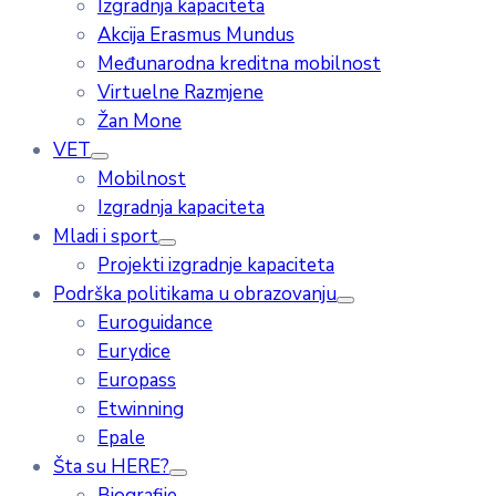
Izgradnja kapaciteta
Akcija Erasmus Mundus
Međunarodna kreditna mobilnost
Virtuelne Razmjene
Žan Mone
VET
Mobilnost
Izgradnja kapaciteta
Mladi i sport
Projekti izgradnje kapaciteta
Podrška politikama u obrazovanju
Euroguidance
Eurydice
Europass
Etwinning
Epale
Šta su HERE?
Biografije